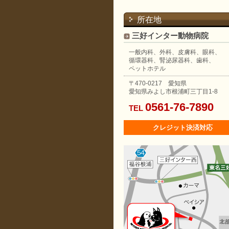
所在地
三好インター動物病院
一般内科、外科、皮膚科、眼科、
循環器科、腎泌尿器科、歯科、
ペットホテル
〒470-0217
愛知県
愛知県みよし市根浦町三丁目1-8
0561-76-7890
TEL
クレジット決済対応