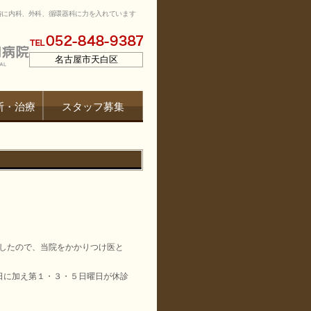
特に内科、外科、循環器科に力を入れています
名古屋市天白区
断・治療
スタッフ募集
したので、当院をかかりつけ医と
日に加え第１・３・５日曜日が休診