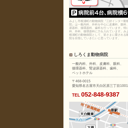
みよし市根浦町の動物病院『三好インター動
院』は一般内科、外科を中心に皮膚科、眼科
尿器科、循環器科、歯科を行っています。特
科、外科、循環器科に力を入れています。み
根浦町の動物病院として、皆さまに愛される
院を目指していきたいと思っています。
しろくま動物病院
一般内科、外科、皮膚科、眼科、
循環器科、腎泌尿器科、歯科、
ペットホテル
〒468-0015
愛知県名古屋市天白区原三丁目1001
052-848-9387
TEL