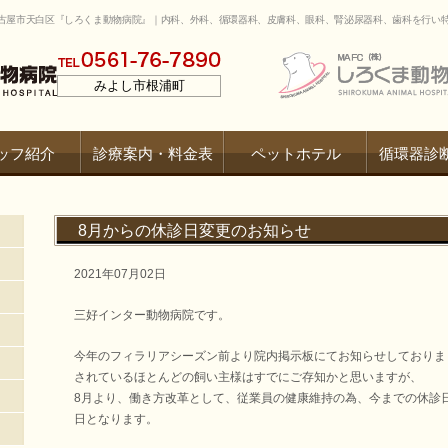
古屋市天白区『しろくま動物病院』｜内科、外科、循環器科、皮膚科、眼科、腎泌尿器科、歯科を行い
みよし市根浦町
ッフ紹介
診療案内・料金表
ペットホテル
循環器診
8月からの休診日変更のお知らせ
2021年07月02日
三好インター動物病院です。
今年のフィラリアシーズン前より院内掲示板にてお知らせしておりま
されているほとんどの飼い主様はすでにご存知かと思いますが、
8月より、働き方改革として、従業員の健康維持の為、今までの休診
日となります。