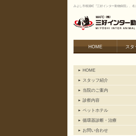
みよし市根浦町『三好インター動物病院』、名
HOME
スタ
HOME
スタッフ紹介
当院のご案内
診察内容
ペットホテル
循環器診断・治療
お問い合わせ