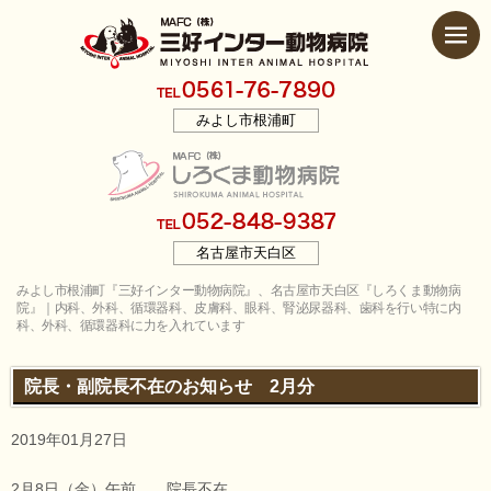
みよし市根浦町
名古屋市天白区
みよし市根浦町『三好インター動物病院』、名古屋市天白区『しろくま動物病
院』｜内科、外科、循環器科、皮膚科、眼科、腎泌尿器科、歯科を行い特に内
科、外科、循環器科に力を入れています
院長・副院長不在のお知らせ 2月分
2019年01月27日
2月8日（金）午前 院長不在