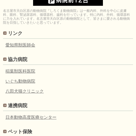
名古屋市天白区原の動物病院『しろくま動物病院』は一般内科、外科を中心に皮膚
科、眼科、腎泌尿器科、循環器科、歯科を行っています。特に内科、外科、循環器科
に力を入れています。名古屋市天白区原の動物病院として、皆さまに愛される動物病
院を目指していきたいと思っています。
リンク
愛知県獣医師会
協力病院
稲葉獣医科医院
いぐち動物病院
八田犬猫クリニック
連携病院
日本動物高度医療センター
ペット保険